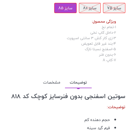
سایز 75
سایز 80
سایز 85
ویژگی محصول:
1-تمام نخ
2-داخل کاپ نخی
3-زی کار کش 3 سانتی اسپورت
4-بند غیر قابل تعویض
5-اسفنج نسبتا نازک
6-بدون فنر
7-کاپ A
توضیحات
مشخصات
سوتین اسفنجی بدون فنرسایز کوچک کد 818
توضیحات:
حجم دهنده کم
فرم گرد سینه