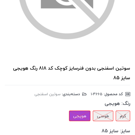
سوتین اسفنجی بدون فنرسایز کوچک کد 818 رنگ هویجی
سایز 85
کد محصول:
‎1-4665
دسته‌بندی:
سوتین اسفنجی
رنگ:
هویجی
کرم
طوسی
هویجی
سایز:
سایز 85