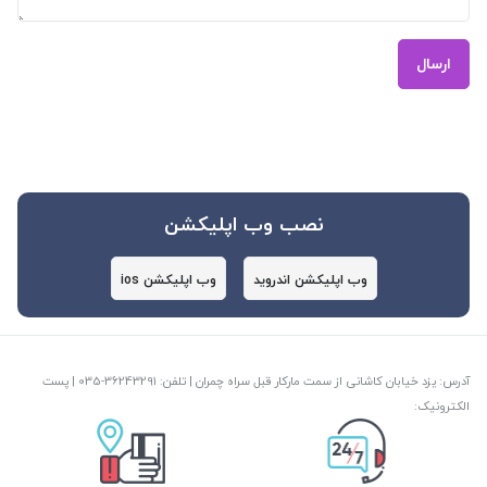
ارسال
نصب وب اپلیکشن
وب اپلیکشن اندروید
وب اپلیکشن ios
آدرس: یزد خیابان کاشانی از سمت مارکار قبل سراه چمران | تلفن: ‎035-36243291 | پست
الکترونیک: