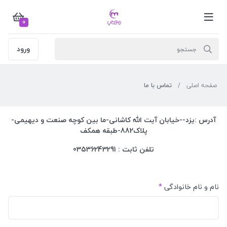
0
ورود
صفحه اصلی
تماس با ما
آدرس :یزد--خیابان آیت الله کاشانی-ما بین کوچه صنعت و دیهیمی-
پلاک882-طبقه همکف
تلفن ثابت : 03536243291
نام و نام خانوادگی
*