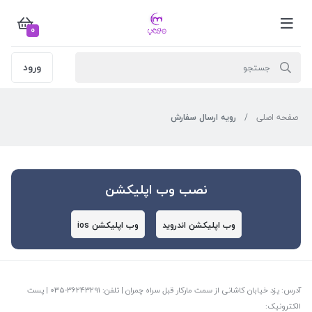
0
ورود
صفحه اصلی
رویه ارسال سفارش
نصب وب اپلیکشن
وب اپلیکشن اندروید
وب اپلیکشن ios
آدرس: یزد خیابان کاشانی از سمت مارکار قبل سراه چمران | تلفن: ‎035-36243291 | پست
الکترونیک: