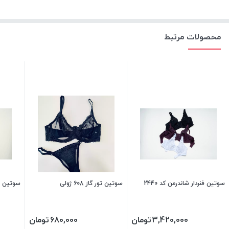
محصولات مرتبط
سوتین فنردار شاندرمن کد 2440
سوتین تور گاز 608 ژولی
سوتین فنرد
3,420,000
تومان
680,000
تومان