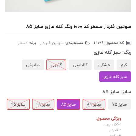
سوتین فنردار مسطر کد 1000 رنگ کله غازی سایز 85
کد محصول:
‎1-1069
دسته‌بندی:
سوتین فنر دار
برند:
مسطر
رنگ:
سبز کله غازی
کرم
مشکی
کالباسی
گلبهی
صابونی
سبز کله غازی
سایز:
سایز 85
سایز 75
سایز 80
سایز 85
سایز 90
سایز 95
ویژگی محصول:
1-کش پهن
2-فنردار
3-پرلون