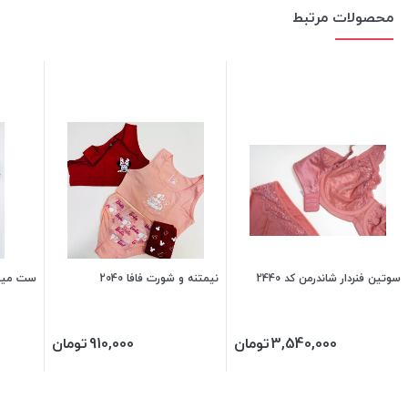
محصولات مرتبط
سوتین فنردار شاندرمن کد 2440
نیمتنه و شورت فافا 2040
ست مینی مای
3,540,000
تومان
910,000
تومان