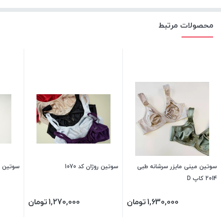
محصولات مرتبط
سوتین مینی مایزر سرشانه طبی
سوتین روژان کد 1070
سوتین مسطر کد
2014 کاپ D
1,630,000
تومان
1,270,000
تومان