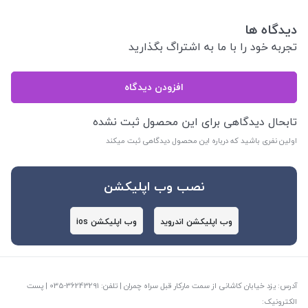
دیدگاه ها
تجربه خود را با ما به اشتراگ بگذارید
افزودن دیدگاه
تابحال دیدگاهی برای این محصول ثبت نشده
اولین نفری باشید که درباره این محصول دیدگاهی ثبت میکند
نصب وب اپلیکشن
وب اپلیکشن اندروید
وب اپلیکشن ios
آدرس: یزد خیابان کاشانی از سمت مارکار قبل سراه چمران | تلفن: ‎035-36243291 | پست
الکترونیک: