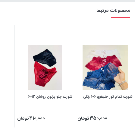
محصولات مرتبط
شورت تمام تور جنیفری 106 رنگی
شورت جلو پرلون روشان 6012
350,000
تومان
410,000
تومان