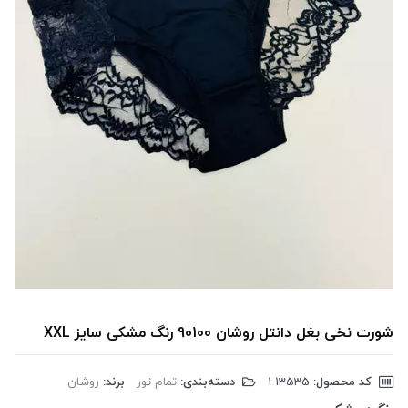
شورت نخی بغل دانتل روشان 90100 رنگ مشکی سایز XXL
کد محصول:
‎1-13535
دسته‌بندی:
تمام تور
برند:
روشان