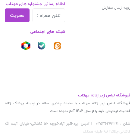
اطلاع رسانی جشنواره های مهتاب
رویه ارسال سفارش
عضویت
شبکه های اجتماعی
فروشگاه لباس زیر زنانه مهتاب
فروشگاه لباس زیر زنانه مهتاب با سابقه چندین ساله در زمینه پوشاک زنانه
فعالیت اینترنتی خود را از سال 1402 آغاز نموده است
تلفن : 03536243291 | آدرس :یزد-اکبر آباد-کوچه 56 کاشانی-خیابان آیت الله
کاشانی-پلاک882-طبقه همکف