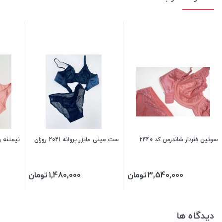
سوتین فنردار شاندرمن کد 2440
ست مینی مایزر پروانه 2021 روزان
نیمتنه و 
3,540,000
تومان
1,480,000
تومان
دیدگاه ها