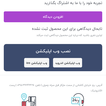
تجربه خود را با ما به اشتراگ بگذارید
افزودن دیدگاه
تابحال دیدگاهی برای این محصول ثبت نشده
اولین نفری باشید که درباره این محصول دیدگاهی ثبت میکند
نصب وب اپلیکشن
وب اپلیکشن اندروید
وب اپلیکشن ios
آدرس: یزد خیابان کاشانی از سمت مارکار قبل سراه چمران | تلفن: ‎035-36243291 | پست
الکترونیک: