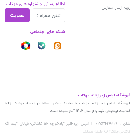
اطلاع رسانی جشنواره های مهتاب
رویه ارسال سفارش
عضویت
شبکه های اجتماعی
فروشگاه لباس زیر زنانه مهتاب
فروشگاه لباس زیر زنانه مهتاب با سابقه چندین ساله در زمینه پوشاک زنانه
فعالیت اینترنتی خود را از سال 1402 آغاز نموده است
تلفن : 03536243291 | آدرس :یزد-اکبر آباد-کوچه 56 کاشانی-خیابان آیت الله
کاشانی-پلاک882-طبقه همکف