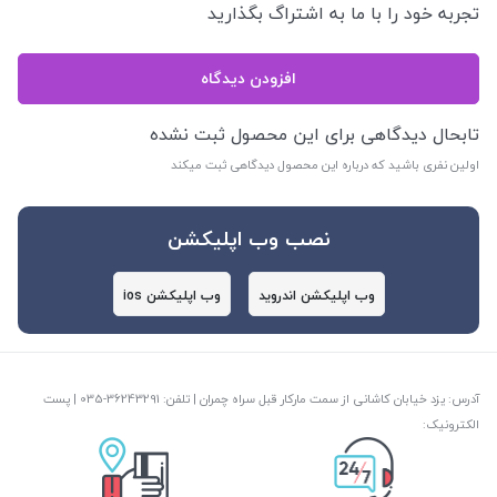
تجربه خود را با ما به اشتراگ بگذارید
افزودن دیدگاه
تابحال دیدگاهی برای این محصول ثبت نشده
اولین نفری باشید که درباره این محصول دیدگاهی ثبت میکند
نصب وب اپلیکشن
وب اپلیکشن اندروید
وب اپلیکشن ios
آدرس: یزد خیابان کاشانی از سمت مارکار قبل سراه چمران | تلفن: ‎035-36243291 | پست
الکترونیک: