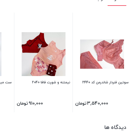
سوتین فنردار شاندرمن کد 2440
نیمتنه و شورت فافا 2040
ست مینی مای
3,540,000
تومان
910,000
تومان
دیدگاه ها