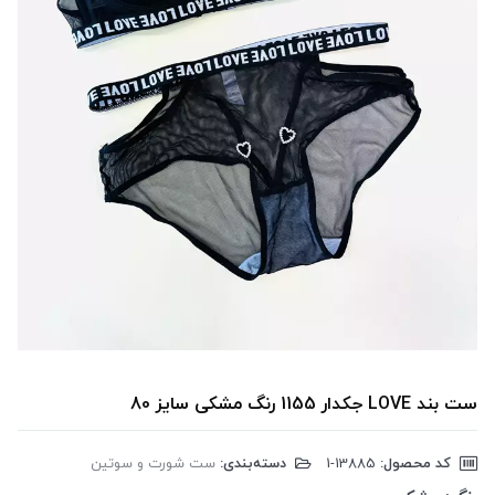
ست بند LOVE جکدار 1155 رنگ مشکی سایز 80
کد محصول:
‎1-13885
دسته‌بندی:
ست شورت و سوتین