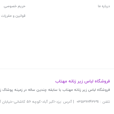
درباره ما
حریم خصوصی
قوانین و مقررات
فروشگاه لباس زیر زنانه مهتاب
فروشگاه لباس زیر زنانه مهتاب با سابقه چندین ساله در زمینه پوشاک زنانه فعالیت این
تلفن : 03536243291 | آدرس :یزد-اکبر آباد-کوچه 56 کاشانی-خیابان آیت الله کاشانی-پلاک882-طبقه همکف