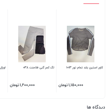
کاور استین بلند تمام تور 1013
لگ کمر گنی فلامنت 038
اورا
1,150,000
تومان
1,200,000
تومان
دیدگاه ها