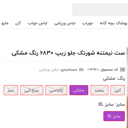
پوشاک بچه گانه
جوراب
لباس ورزشی
لباس خواب
گن
مایو
ست نیمتنه شورتک جلو زیپ 6830 رنگ مشکی
کد محصول:
‎1-13920
دسته‌بندی:
لباس ورزشی
رنگ:
مشکی
آبی
سفید
مشکی
کالباسی
سرخ آبی
سبز
سایز:
سایز XL
سایز XL