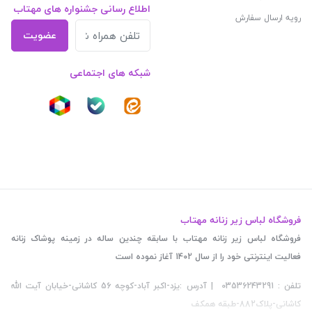
اطلاع رسانی جشنواره های مهتاب
رویه ارسال سفارش
عضویت
شبکه های اجتماعی
فروشگاه لباس زیر زنانه مهتاب
فروشگاه لباس زیر زنانه مهتاب با سابقه چندین ساله در زمینه پوشاک زنانه
فعالیت اینترنتی خود را از سال 1402 آغاز نموده است
تلفن : 03536243291 | آدرس :یزد-اکبر آباد-کوچه 56 کاشانی-خیابان آیت الله
کاشانی-پلاک882-طبقه همکف