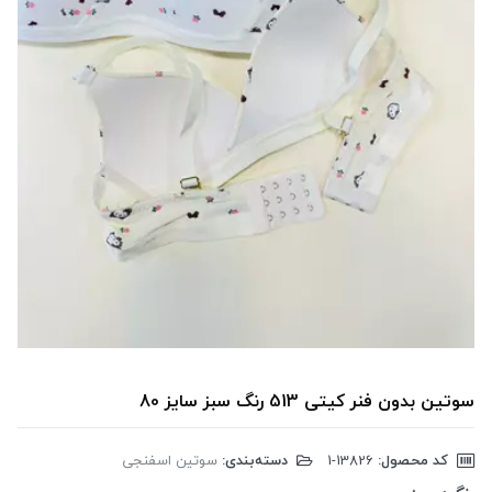
سوتین بدون فنر کیتی 513 رنگ سبز سایز 80
کد محصول:
‎1-13826
دسته‌بندی:
سوتین اسفنجی