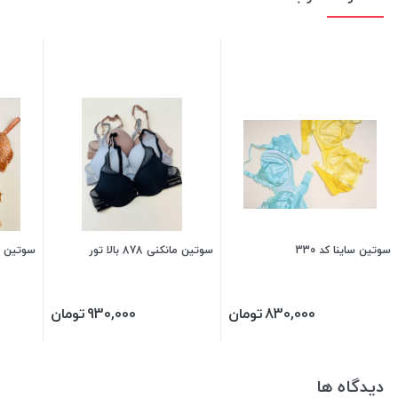
سوتین ساینا کد 330
سوتین مانکنی 878 بالا تور
سوتین تم
830,000
تومان
930,000
تومان
دیدگاه ها