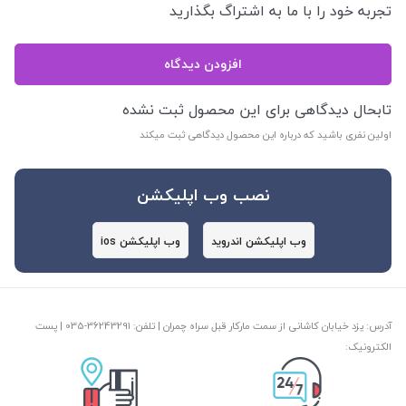
تجربه خود را با ما به اشتراگ بگذارید
افزودن دیدگاه
تابحال دیدگاهی برای این محصول ثبت نشده
اولین نفری باشید که درباره این محصول دیدگاهی ثبت میکند
نصب وب اپلیکشن
وب اپلیکشن اندروید
وب اپلیکشن ios
آدرس: یزد خیابان کاشانی از سمت مارکار قبل سراه چمران | تلفن: ‎035-36243291 | پست
الکترونیک: