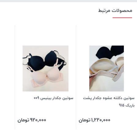
محصولات مرتبط
سوتین دکلته عشوه جکدار پشت
سوتین جکدار بینیس 009
باریک 915
1,220,000
تومان
920,000
تومان