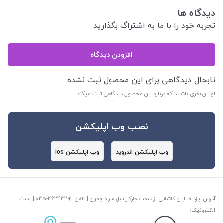
دیدگاه ها
تجربه خود را با ما به اشتراگ بگذارید
افزودن دیدگاه
تابحال دیدگاهی برای این محصول ثبت نشده
اولین نفری باشید که درباره این محصول دیدگاهی ثبت میکند
نصب وب اپلیکشن
وب اپلیکشن اندروید
وب اپلیکشن ios
آدرس: یزد خیابان کاشانی از سمت مارکار قبل سراه چمران | تلفن: ‎035-36243291 | پست
الکترونیک: