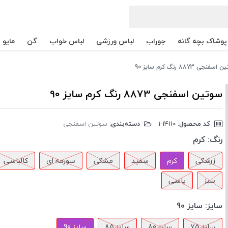
پوشاک بچه گانه
جوراب
لباس ورزشی
لباس خواب
گن
مایو
فنجی 8873 رنگ کرم سایز 90
سوتین اسفنجی 8873 رنگ کرم سایز 90
کد محصول:
‎1-14110
دسته‌بندی:
سوتین اسفنجی
رنگ:
کرم
زرشکی
کرم
سفید
مشکی
سورمه ای
کالباسی
سبز
یاسی
سایز:
سایز 90
سایز 75
سایز 80
سایز 85
سایز 90