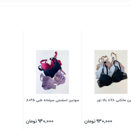
نکنی 878 بالا تور
سوتین اسفنجی سرشانه طبی 8025
930,000
تومان
940,000
تومان