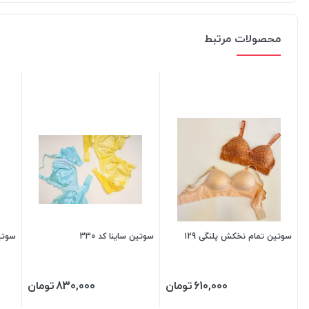
محصولات مرتبط
سوتین تمام نخکش پلنگی 129
سوتین ساینا کد 330
سوتین ما
610,000
تومان
830,000
تومان