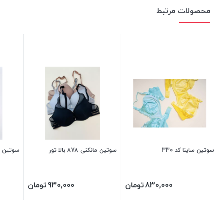
محصولات مرتبط
سوتین ساینا کد 330
سوتین مانکنی 878 بالا تور
سوتین اس
830,000
تومان
930,000
تومان