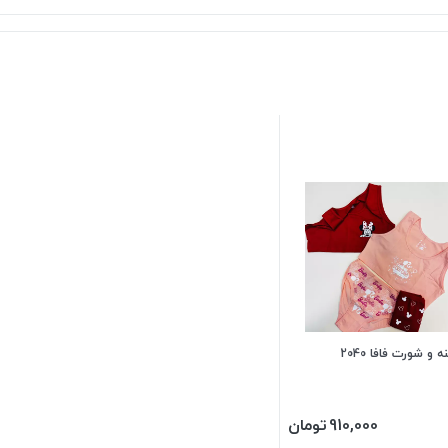
 و شورت فافا 2040
910,000
تومان