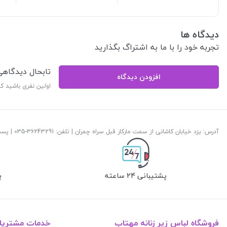
دیدگاه ها
تجربه خود را با ما به اشتراگ بگذارید
تابحال دیدگاه
افزودن دیدگاه
اولین نفری باشید ک
آدرس: یزد خیابان کاشانی از سمت مارکار قبل سراه چمران | تلفن: ‎035-36243291 | پست الکترونیک:
پشتیبانی 24 ساعته
پ
فروشگاه لباس زیر زنانه مهتاب
خدمات مشتریا