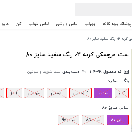
پوشاک بچه گانه
جوراب
لباس ورزشی
لباس خواب
گن
مایو
گ سفید سایز 80
ست عروسکی گربه 04 رنگ سفید سایز 80
کد محصول:
‎1-14499
دسته‌بندی:
ست شورت و سوتین
رنگ:
سفید
کرم
سفید
کالباسی
طوسی
صورتی
قرمز
ن
سایز:
سایز 80
سایز 80
سایز 85
سایز 90