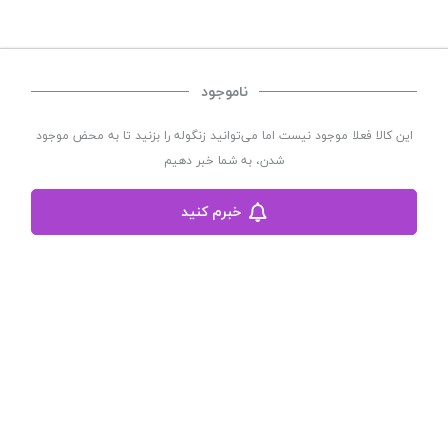
ناموجود
فروشگاه لباس زیر زنانه مهتاب
فروشگاه لباس زیر زنانه مهتاب با سابقه چندین ساله در زمینه پوشاک زنانه
این کالا فعلا موجود نیست اما می‌توانید زنگوله را بزنید تا به محض موجود
فعالیت اینترنتی خود را از سال 1402 آغاز نموده است
شدن، به شما خبر دهیم
تلفن : 03536243291 | آدرس :یزد-اکبر آباد-کوچه 56 کاشانی-خیابان آیت الله
خبرم کنید
کاشانی-پلاک882-طبقه همکف
مشاهده بیشتر
©
تمامی حقوق این سایت متعلق به
فروشگاه لباس زیر زنانه مهتاب
می باشد. | توسعه و کد
نویسی:
سپکام سیستم
طراحی و اجرا
:
شرکت دیجیتال مارکتینگ سپتا