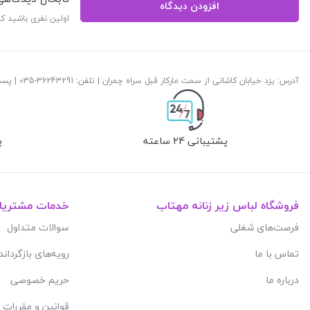
افزودن دیدگاه
اولین نفری باشید ک
آدرس: یزد خیابان کاشانی از سمت مارکار قبل سراه چمران | تلفن: ‎035-36243291 | پست الکترونیک:
پشتیبانی 24 ساعته
پ
فروشگاه لباس زیر زنانه مهتاب
خدمات مشتریا
فرصت‌های شغلی
سوالات متداول
تماس با ما
رویه‌های بازگرداند
درباره ما
حریم خصوصی
قوانین و مقررات