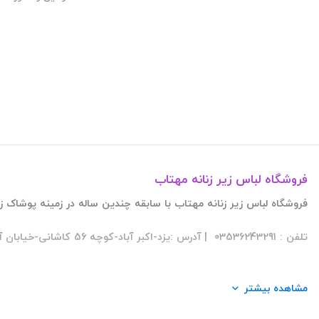
فروشگاه لباس زیر زنانه مهتاب
فروشگاه لباس زیر زنانه مهتاب با سابقه چندین ساله در زمینه پوشاک زنانه فعالیت این
تلفن : 03536243291 | آدرس :یزد-اکبر آباد-کوچه 56 کاشانی-خیابان آیت الله کاشانی-پلاک882-طبقه همکف
مشاهده بیشتر