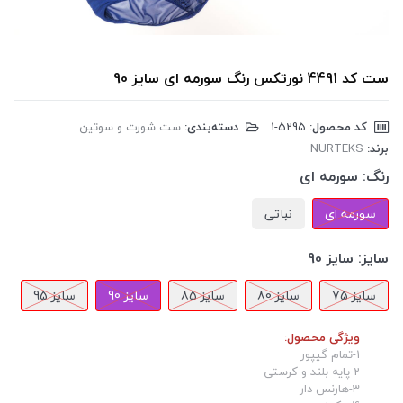
ست کد 4491 نورتکس رنگ سورمه ای سایز 90
کد محصول:
‎1-5295
دسته‌بندی:
ست شورت و سوتین
برند:
NURTEKS
رنگ:
سورمه ای
سورمه ای
نباتی
سایز:
سایز 90
سایز 75
سایز 80
سایز 85
سایز 90
سایز 95
ویژگی محصول:
1-تمام گیپور
2-پایه بلند و کرستی
3-هارنس دار