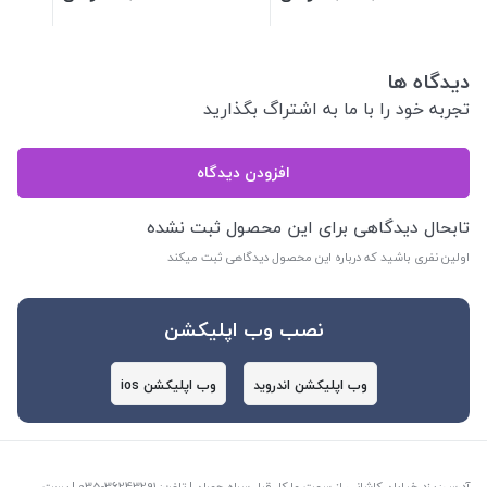
دیدگاه ها
تجربه خود را با ما به اشتراگ بگذارید
افزودن دیدگاه
تابحال دیدگاهی برای این محصول ثبت نشده
اولین نفری باشید که درباره این محصول دیدگاهی ثبت میکند
نصب وب اپلیکشن
وب اپلیکشن اندروید
وب اپلیکشن ios
آدرس: یزد خیابان کاشانی از سمت مارکار قبل سراه چمران | تلفن: ‎035-36243291 | پست