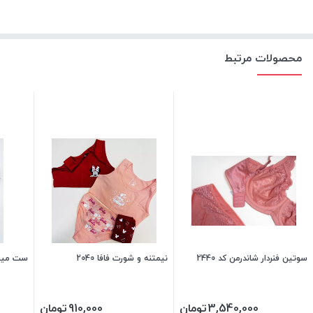
محصولات مرتبط
سوتین فنردار شاندرمن کد 2440
نیمتنه و شورت فافا 2040
ست مینی مای
3,540,000
تومان
910,000
تومان