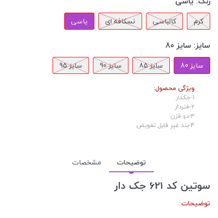
رنگ:
یاسی
کرم
کالباسی
نسکافه ای
یاسی
سایز:
سایز 80
سایز 80
سایز 85
سایز 90
سایز 95
ویژگی محصول:
1-جکدار
2-فنردار
3-دو قزن
4-بند غیر قابل تعویض
توضیحات
مشخصات
سوتین کد 621 جک دار
توضیحات: