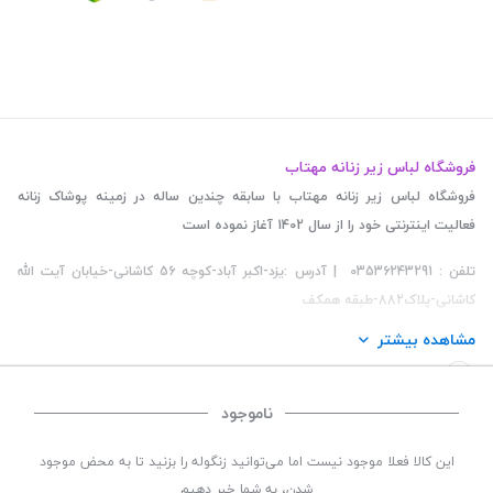
فروشگاه لباس زیر زنانه مهتاب
فروشگاه لباس زیر زنانه مهتاب با سابقه چندین ساله در زمینه پوشاک زنانه
فعالیت اینترنتی خود را از سال 1402 آغاز نموده است
تلفن : 03536243291 | آدرس :یزد-اکبر آباد-کوچه 56 کاشانی-خیابان آیت الله
کاشانی-پلاک882-طبقه همکف
مشاهده بیشتر
ناموجود
©
تمامی حقوق این سایت متعلق به
فروشگاه لباس زیر زنانه مهتاب
می باشد. | توسعه و کد
این کالا فعلا موجود نیست اما می‌توانید زنگوله را بزنید تا به محض موجود
نویسی:
سپکام سیستم
طراحی و اجرا
:
شرکت دیجیتال مارکتینگ سپتا
شدن، به شما خبر دهیم