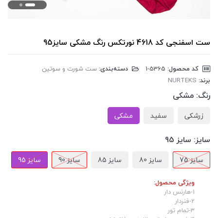
ست اسفنجی کد 4618 نورتکس رنگ مشکی سایز95
کد محصول:
‎1-5365
دسته‌بندی:
ست شورت و سوتین
برند:
NURTEKS
رنگ:
مشکی
زرشکی
سفید
مشکی
سایز:
سایز 95
سایز 75
سایز 80
سایز 85
سایز 90
سایز 95
ویژگی محصول:
1-هارنس دار
2-فنردار
3-تمام تور