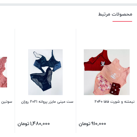
محصولات مرتبط
نیمتنه و شورت فافا 2040
ست مینی مایزر پروانه 2021 روزان
سوتین فنر
910,000
تومان
1,480,000
تومان