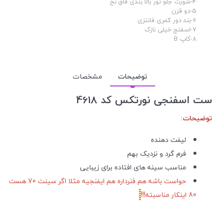
4-شورت جلو تور بالا بندی فاق نخ
5-دو قزن
6-بند دور کمری فانتزی
7-اسفنج خیلی نازک
8-کاپ B
توضیحات
مشخصات
ست اسفنجی نورتکس کد 4618
توضیحات:
لیفت دهنده
فرم گرد و نزدیک بهم
مناسب سینه های افتاده برای زیبایی
حواست باشه هم فنرداره هم ایفنجیه مثلا اگر سینت 70 هست
80 اینکار مناسبته!!!