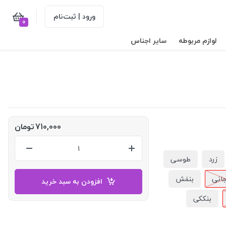
ورود | ثبت‌نام
0
لوازم مربوطه
سایر اجناس
710,000
تومان
زرد
طوسی
جانی
بنفش
افزودن به سبد خرید
بنککی