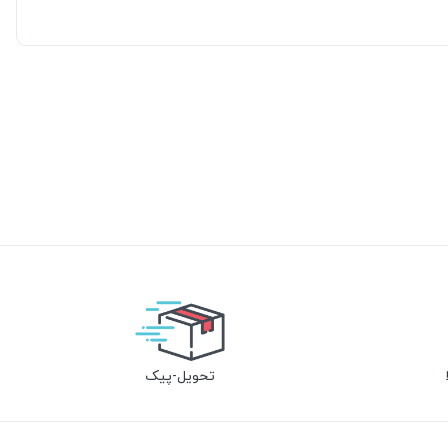
تحویل-پیک