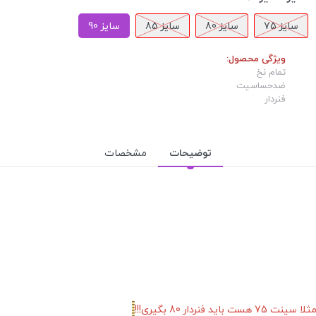
سایز 75
سایز 80
سایز 85
سایز 90
ویژگی محصول:
تمام نخ
ضدحساسیت
فنردار
توضیحات
مشخصات
دار 80 بگیری!!!