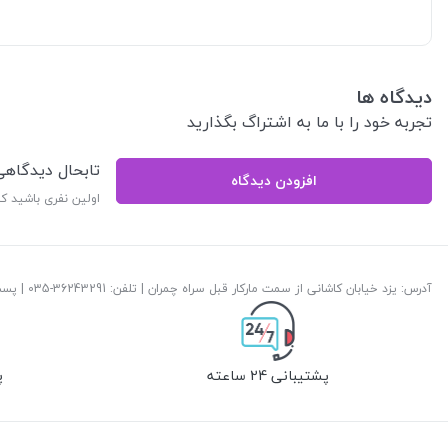
دیدگاه ها
تجربه خود را با ما به اشتراگ بگذارید
تابحال دیدگاه
افزودن دیدگاه
اولین نفری باشید ک
آدرس: یزد خیابان کاشانی از سمت مارکار قبل سراه چمران | تلفن: ‎035-36243291 | پست الکترونیک:
پشتیبانی 24 ساعته
پ