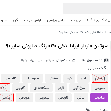
پوشاک بچه گانه
جوراب
لباس ورزشی
لباس خواب
گن
مایو
زابلا نخی 030 رنگ صابونی سایز90
سوتین فنردار ایزابلا نخی 030 رنگ صابونی سایز90
کد محصول:
‎1-1910
دسته‌بندی:
سوتین نخی
برند:
ایزابلا
رنگ:
صابونی
زرشکی
آبی
کرم
مشکی
سورمه ای
کالباسی
صورتی
سرخ آبی
قرمز
نسکافه ای
گلبهی
بادم
صابونی
نباتی
نارنجی
لیمویی
هویجی
یاسی
سایز:
سایز 90