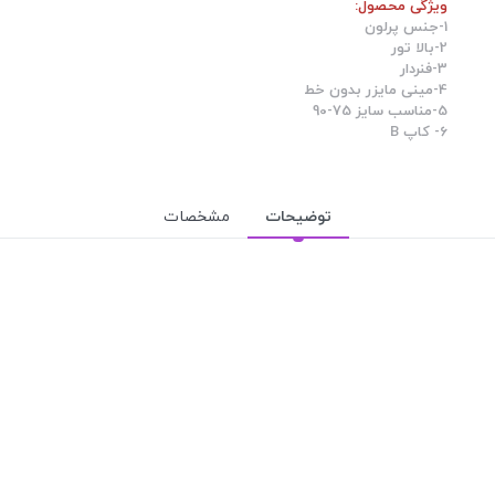
ویژگی محصول:
1-جنس پرلون
2-بالا تور
3-فنردار
4-مینی مایزر بدون خط
5-مناسب سایز 75-90
6- کاپ B
توضیحات
مشخصات