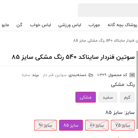
پوشاک بچه گانه
جوراب
لباس ورزشی
لباس خواب
گن
مایو
ر سایناکد 540 رنگ مشکی سایز 85
سوتین فنردار سایناکد 540 رنگ مشکی سایز 85
کد محصول:
‎1-369
دسته‌بندی:
سوتین فنر دار
برند:
ساینا
رنگ:
مشکی
کرم
سفید
مشکی
سایز:
سایز 85
سایز 75
سایز 80
سایز 85
سایز 90