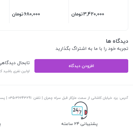
3,420,000
تومان
680,000
تومان
دیدگاه ها
تجربه خود را با ما به اشتراگ بگذارید
تابحال دیدگاه
افزودن دیدگاه
اولین نفری باشید ک
آدرس: یزد خیابان کاشانی از سمت مارکار قبل سراه چمران | تلفن: ‎035-36243291 | پست الکترونیک:
پشتیبانی 24 ساعته
پ