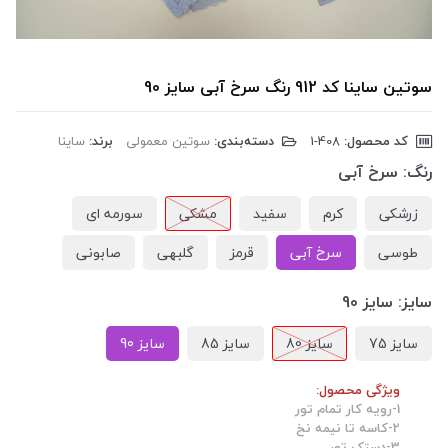
سوتین ساینا کد 912 رنگ سرخ آبی سایز 90
کد محصول:
‎1-408
دسته‌بندی:
سوتین معمولی
برند:
ساینا
رنگ:
سرخ آبی
زرشکی
کرم
سفید
مشکی
سورمه ای
طوسی
سرخ آبی
قرمز
گلبهی
صابونی
سایز:
سایز 90
سایز 75
سایز 80
سایز 85
سایز 90
ویژگی محصول:
1-رویه کار تمام تور
2-کاسه تا نیمه نخ
3-دستک تور