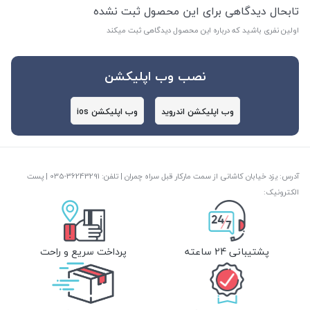
تابحال دیدگاهی برای این محصول ثبت نشده
اولین نفری باشید که درباره این محصول دیدگاهی ثبت میکند
نصب وب اپلیکشن
وب اپلیکشن اندروید
وب اپلیکشن ios
آدرس: یزد خیابان کاشانی از سمت مارکار قبل سراه چمران | تلفن: ‎035-36243291 | پست
الکترونیک:
پشتیبانی 24 ساعته
پرداخت سریع و راحت