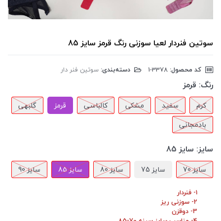
سوتین فنردار لعیا سوزنی رنگ قرمز سایز 85
کد محصول:
‎1-3378
دسته‌بندی:
سوتین فنر دار
رنگ:
قرمز
کرم
سفید
مشکی
کالباسی
قرمز
گلبهی
بادمجانی
سایز:
سایز 85
سایز 70
سایز 75
سایز 80
سایز 85
سایز 90
1- فنردار
2- سوزنی ریز
3- دوقزن
4- مناسب سایز سینه 70-85