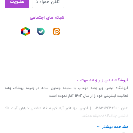
عضویت
شبکه های اجتماعی
فروشگاه لباس زیر زنانه مهتاب
فروشگاه لباس زیر زنانه مهتاب با سابقه چندین ساله در زمینه پوشاک زنانه
فعالیت اینترنتی خود را از سال 1402 آغاز نموده است
تلفن : 03536243291 | آدرس :یزد-اکبر آباد-کوچه 56 کاشانی-خیابان آیت الله
کاشانی-پلاک882-طبقه همکف
مشاهده بیشتر