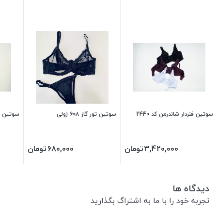
سوتین فنردار شاندرمن کد 2440
سوتین تور گاز 608 ژولی
سوتین فنرد
3,420,000
تومان
680,000
تومان
دیدگاه ها
تجربه خود را با ما به اشتراگ بگذارید