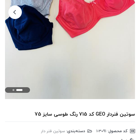
سوتین فنردار GEO کد 715 رنگ طوسی سایز 75
کد محصول:
‎1-3091
دسته‌بندی:
سوتین فنر دار