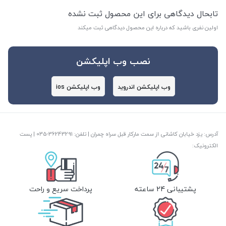
تابحال دیدگاهی برای این محصول ثبت نشده
اولین نفری باشید که درباره این محصول دیدگاهی ثبت میکند
نصب وب اپلیکشن
وب اپلیکشن اندروید
وب اپلیکشن ios
آدرس: یزد خیابان کاشانی از سمت مارکار قبل سراه چمران | تلفن: ‎035-36243291 | پست
الکترونیک:
پشتیبانی 24 ساعته
پرداخت سریع و راحت