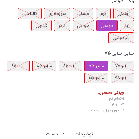
رنگ:
طوسی
زرشکی
کرم
مشکی
سورمه ای
کالباسی
زرد
طوسی
صورتی
قرمز
گلبهی
بادمجانی
سایز:
سایز 75
سایز 70
سایز 75
سایز 80
سایز 85
سایز 90
سایز 95
سایز 100
ویژگی محصول:
1-تمام نخ
2-فنردار
3-بدون درز و دوخت
توضیحات
مشخصات