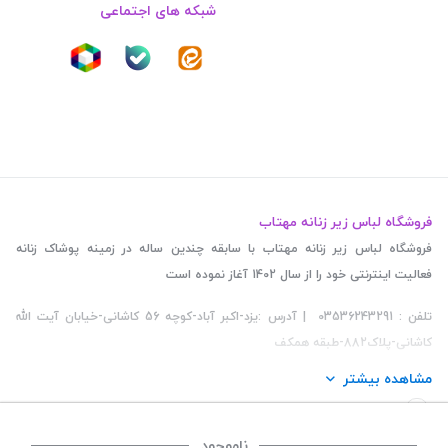
شبکه های اجتماعی
فروشگاه لباس زیر زنانه مهتاب
فروشگاه لباس زیر زنانه مهتاب با سابقه چندین ساله در زمینه پوشاک زنانه
فعالیت اینترنتی خود را از سال 1402 آغاز نموده است
تلفن : 03536243291 | آدرس :یزد-اکبر آباد-کوچه 56 کاشانی-خیابان آیت الله
کاشانی-پلاک882-طبقه همکف
مشاهده بیشتر
ناموجود