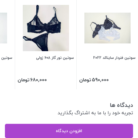
سوتین فنردار سایناکد 2022
سوتین تور گاز 608 ژولی
سوتین فنر
590,000
تومان
680,000
تومان
دیدگاه ها
تجربه خود را با ما به اشتراگ بگذارید
افزودن دیدگاه