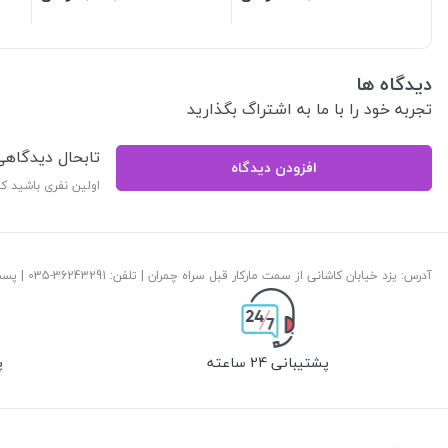
دیدگاه ها
تجربه خود را با ما به اشتراگ بگذارید
تابحال دیدگاه
افزودن دیدگاه
اولین نفری باشید ک
آدرس: یزد خیابان کاشانی از سمت مارکار قبل سراه چمران | تلفن: ‎035-36243291 | پست الکترونیک:
پشتیبانی 24 ساعته
پ