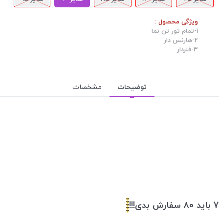
ویژگی محصول :
1-تمام تور تن نما
2-هارنس دار
3-فنردار
توضیحات
مشخصات