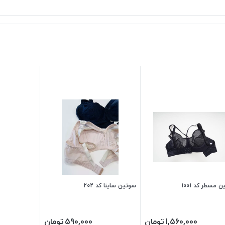
 مسطر کد 1001
سوتین ساینا کد 202
1,560,000
تومان
590,000
تومان