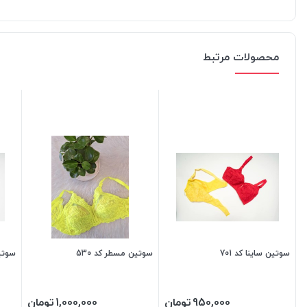
محصولات مرتبط
سوتین ساینا کد 701
سوتین مسطر کد 530
سوتین
950,000
تومان
1,000,000
تومان