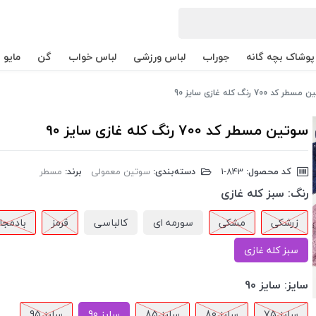
پوشاک بچه گانه
جوراب
لباس ورزشی
لباس خواب
گن
مایو
ر کد 700 رنگ کله غازی سایز 90
سوتین مسطر کد 700 رنگ کله غازی سایز 90
کد محصول:
‎1-843
دسته‌بندی:
سوتین معمولی
برند:
مسطر
رنگ:
سبز کله غازی
زرشکی
مشکی
سورمه ای
کالباسی
قرمز
بادمجا
سبز کله غازی
سایز:
سایز 90
سایز 75
سایز 80
سایز 85
سایز 90
سایز 95