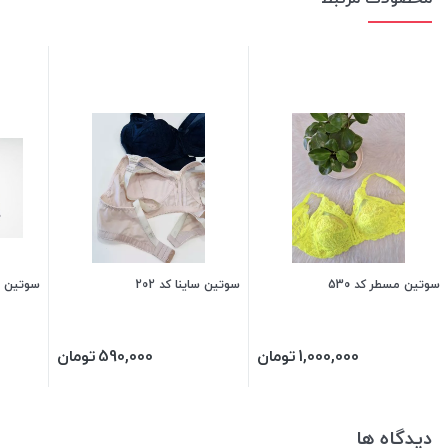
سوتین مسطر کد 530
سوتین ساینا کد 202
سوتین مس
1,000,000
تومان
590,000
تومان
دیدگاه ها