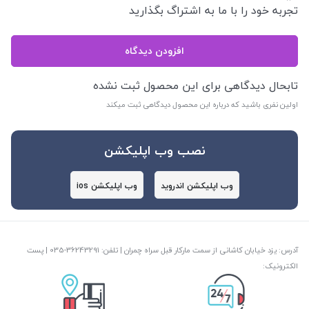
تجربه خود را با ما به اشتراگ بگذارید
افزودن دیدگاه
تابحال دیدگاهی برای این محصول ثبت نشده
اولین نفری باشید که درباره این محصول دیدگاهی ثبت میکند
نصب وب اپلیکشن
وب اپلیکشن اندروید
وب اپلیکشن ios
آدرس: یزد خیابان کاشانی از سمت مارکار قبل سراه چمران | تلفن: ‎035-36243291 | پست
الکترونیک: