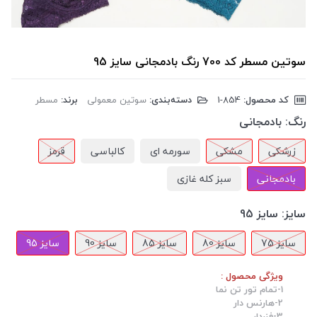
سوتین مسطر کد 700 رنگ بادمجانی سایز 95
کد محصول:
‎1-854
دسته‌بندی:
سوتین معمولی
برند:
مسطر
رنگ:
بادمجانی
زرشکی
مشکی
سورمه ای
کالباسی
قرمز
بادمجانی
سبز کله غازی
سایز:
سایز 95
سایز 75
سایز 80
سایز 85
سایز 90
سایز 95
ویژگی محصول :
1-تمام تور تن نما
2-هارنس دار
3-فنردار