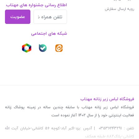
اطلاع رسانی جشنواره های مهتاب
رویه ارسال سفارش
عضویت
شبکه های اجتماعی
فروشگاه لباس زیر زنانه مهتاب
فروشگاه لباس زیر زنانه مهتاب با سابقه چندین ساله در زمینه پوشاک زنانه
فعالیت اینترنتی خود را از سال 1402 آغاز نموده است
تلفن : 03536243291 | آدرس :یزد-اکبر آباد-کوچه 56 کاشانی-خیابان آیت الله
کاشانی-پلاک882-طبقه همکف