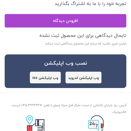
تجربه خود را با ما به اشتراگ بگذارید
افزودن دیدگاه
تابحال دیدگاهی برای این محصول ثبت نشده
اولین نفری باشید که درباره این محصول دیدگاهی ثبت میکند
نصب وب اپلیکشن
وب اپلیکشن اندروید
وب اپلیکشن ios
آدرس: یزد خیابان کاشانی از سمت مارکار قبل سراه چمران | تلفن: ‎035-36243291 | پست
الکترونیک: