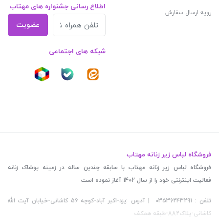
اطلاع رسانی جشنواره های مهتاب
رویه ارسال سفارش
عضویت
شبکه های اجتماعی
فروشگاه لباس زیر زنانه مهتاب
فروشگاه لباس زیر زنانه مهتاب با سابقه چندین ساله در زمینه پوشاک زنانه
فعالیت اینترنتی خود را از سال 1402 آغاز نموده است
تلفن : 03536243291 | آدرس :یزد-اکبر آباد-کوچه 56 کاشانی-خیابان آیت الله
کاشانی-پلاک882-طبقه همکف