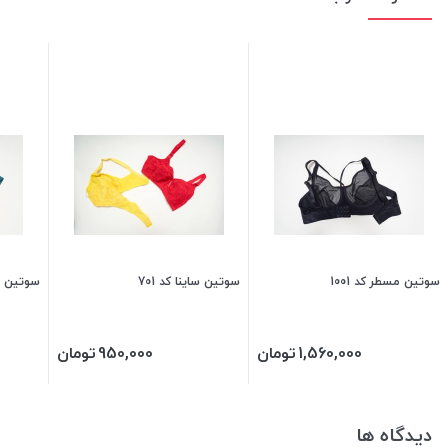
سوتین مسطر کد 1001
سوتین ساینا کد 701
سوتین مس
1,560,000
تومان
950,000
تومان
دیدگاه ها