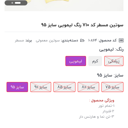
سوتین مسطر کد 710 رنگ لیمویی سایز 95
کد محصول:
‎1-864
دسته‌بندی:
سوتین معمولی
برند:
مسطر
رنگ:
لیمویی
زرشکی
کرم
لیمویی
سایز:
سایز 95
سایز 75
سایز 80
سایز 85
سایز 90
سایز 95
ویژگی محصول :
1-تمام تور
2-فنردار
3-تن نما و هارنس دار