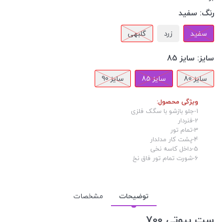
رنگ:
سفید
سفید
زرد
گلبهی
سایز:
سایز 85
سایز 80
سایز 85
سایز 90
ویژگی محصول:
1-جلو بازشو با سگک فلزی
2-فنردار
3-تمام تور
4-پشت کار مدلدار
5-داخل کاسه نخی
6-شورت تمام تور فاق نخ
توضیحات
مشخصات
ست بیوتی 700