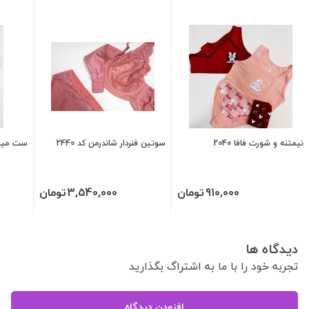
نیمتنه و شورت فافا 2040
سوتین فنردار شاندرمن کد 2440
ست مینی مای
910,000
تومان
3,540,000
تومان
دیدگاه ها
تجربه خود را با ما به اشتراگ بگذارید
افزودن دیدگاه