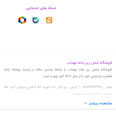
شبکه های اجتماعی
فروشگاه لباس زیر زنانه مهتاب
فروشگاه لباس زیر زنانه مهتاب با سابقه چندین ساله در زمینه پوشاک زنانه
فعالیت اینترنتی خود را از سال 1402 آغاز نموده است
تلفن : 03536243291 | آدرس :یزد-اکبر آباد-کوچه 56 کاشانی-خیابان آیت الله
کاشانی-پلاک882-طبقه همکف
مشاهده بیشتر