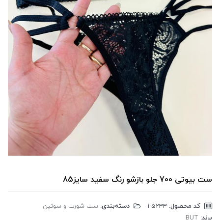
ست بیوتی 700 جلو بازشو رنگ سفید سایز85
کد محصول:
‎1-5233
دسته‌بندی:
ست شورت و سوتین
برند:
BUT