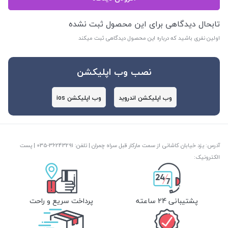
تابحال دیدگاهی برای این محصول ثبت نشده
اولین نفری باشید که درباره این محصول دیدگاهی ثبت میکند
نصب وب اپلیکشن
وب اپلیکشن اندروید
وب اپلیکشن ios
آدرس: یزد خیابان کاشانی از سمت مارکار قبل سراه چمران | تلفن: ‎035-36243291 | پست
الکترونیک:
پشتیبانی 24 ساعته
پرداخت سریع و راحت