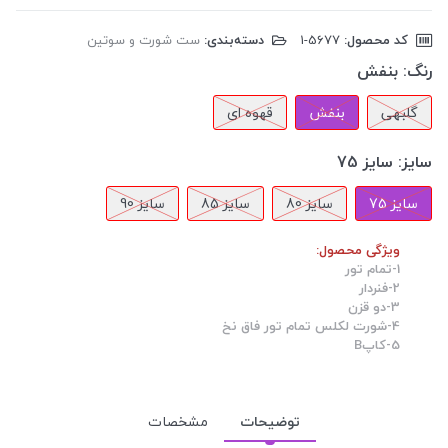
کد محصول:
‎1-5677
دسته‌بندی:
ست شورت و سوتین
رنگ:
بنفش
گلبهی
بنفش
قهوه ای
سایز:
سایز 75
سایز 75
سایز 80
سایز 85
سایز 90
ویژگی محصول:
1-تمام تور
2-فنردار
3-دو قزن
4-شورت لکلس تمام تور فاق نخ
5-کاپB
توضیحات
مشخصات