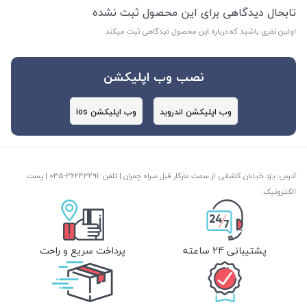
تابحال دیدگاهی برای این محصول ثبت نشده
اولین نفری باشید که درباره این محصول دیدگاهی ثبت میکند
نصب وب اپلیکشن
وب اپلیکشن اندروید
وب اپلیکشن ios
آدرس: یزد خیابان کاشانی از سمت مارکار قبل سراه چمران | تلفن: ‎035-36243291 | پست
الکترونیک:
پشتیبانی 24 ساعته
پرداخت سریع و راحت