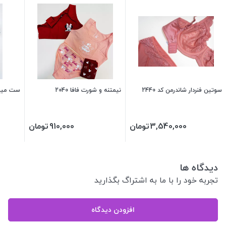
سوتین فنردار شاندرمن کد 2440
نیمتنه و شورت فافا 2040
ست مینی مای
3,540,000
تومان
910,000
تومان
دیدگاه ها
تجربه خود را با ما به اشتراگ بگذارید
افزودن دیدگاه