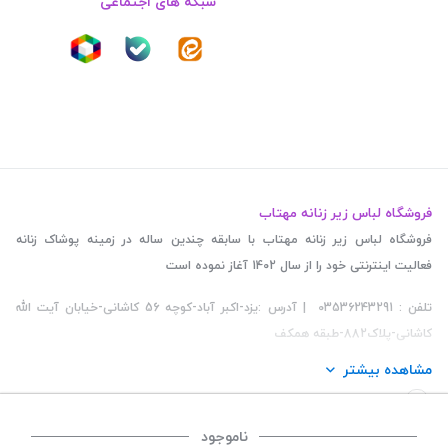
شبکه های اجتماعی
فروشگاه لباس زیر زنانه مهتاب
فروشگاه لباس زیر زنانه مهتاب با سابقه چندین ساله در زمینه پوشاک زنانه
فعالیت اینترنتی خود را از سال 1402 آغاز نموده است
تلفن : 03536243291 | آدرس :یزد-اکبر آباد-کوچه 56 کاشانی-خیابان آیت الله
کاشانی-پلاک882-طبقه همکف
مشاهده بیشتر
ناموجود