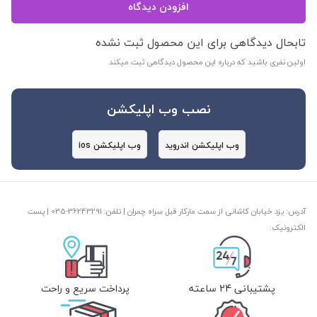
افزودن دیدگاه
تابحال دیدگاهی برای این محصول ثبت نشده
اولین نفری باشید که درباره این محصول دیدگاهی ثبت میکند
نصب وب اپلیکشن
وب اپلیکشن اندروید
وب اپلیکشن ios
آدرس: یزد خیابان کاشانی از سمت مارکار قبل سراه چمران | تلفن: ‎035-36243291 | پست
الکترونیک:
پشتیبانی 24 ساعته
پرداخت سریع و راحت