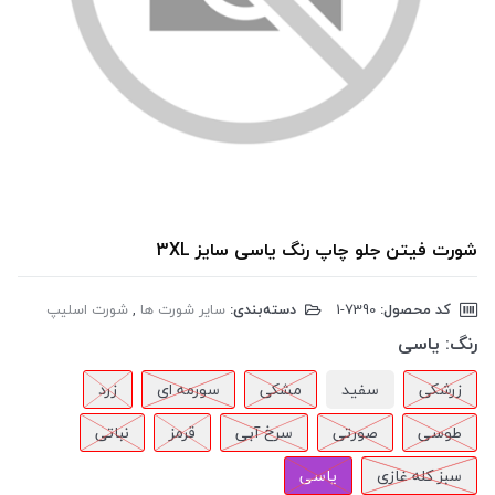
شورت فیتن جلو چاپ رنگ یاسی سایز 3XL
کد محصول:
‎1-7390
دسته‌بندی:
سایر شورت ها
,
شورت اسلیپ
رنگ:
یاسی
زرشکی
سفید
مشکی
سورمه ای
زرد
طوسی
صورتی
سرخ آبی
قرمز
نباتی
سبز کله غازی
یاسی