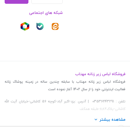
شبکه های اجتماعی
فروشگاه لباس زیر زنانه مهتاب
فروشگاه لباس زیر زنانه مهتاب با سابقه چندین ساله در زمینه پوشاک زنانه
فعالیت اینترنتی خود را از سال 1402 آغاز نموده است
تلفن : 03536243291 | آدرس :یزد-اکبر آباد-کوچه 56 کاشانی-خیابان آیت الله
کاشانی-پلاک882-طبقه همکف
مشاهده بیشتر