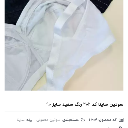
سوتین ساینا کد 202 رنگ سفید سایز 90
کد محصول:
‎1-604
دسته‌بندی:
سوتین معمولی
برند:
ساینا