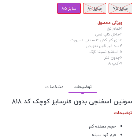
سایز 75
سایز 80
سایز 85
ویژگی محصول:
1-تمام نخ
2-داخل کاپ نخی
3-زی کار کش 3 سانتی اسپورت
4-بند غیر قابل تعویض
5-اسفنج نسبتا نازک
6-بدون فنر
7-کاپ A
توضیحات
مشخصات
سوتین اسفنجی بدون فنرسایز کوچک کد 818
توضیحات:
حجم دهنده کم
فرم گرد سینه