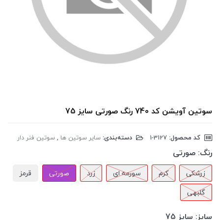
سوتین آویشن کد 740 رنگ صورتی سایز 75
کد محصول:
‎1-3127
دسته‌بندی:
سایر سوتین ها
,
سوتین فنر دار
رنگ:
صورتی
زرشکی
کرم
سورمه ای
زرد
صورتی
قرمز
گلبهی
سایز:
سایز 75