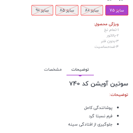
سایز 75
سایز 80
سایز 85
سایز 90
ویژگی محصول:
1-تمام نخ
2-بالاتور
3-بدون فنر
4-ضدحساسیت
توضیحات
مشخصات
سوتین آویشن کد 740
توضیحات:
پوشانندگی کامل
فرم نسبتا گرد
جلوگیری از افتادگی سینه