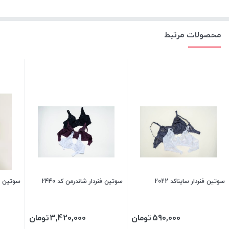
محصولات مرتبط
سوتین فنردار سایناکد 2022
سوتین فنردار شاندرمن کد 2440
سوتین تور گا
590,000
تومان
3,420,000
تومان